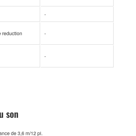
-
 reduction
-
-
u son
ance de 3,6 m/12 pi.