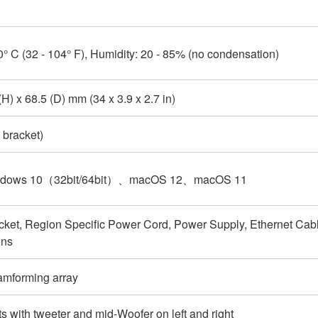
0° C (32 - 104° F), Humidity: 20 - 85% (no condensation)
H) x 68.5 (D) mm (34 x 3.9 x 2.7 in)
. bracket)
dows 10（32bit/64bit）、macOS 12、macOS 11
cket, Region Specific Power Cord, Power Supply, Ethernet Ca
ons
amforming array
 with tweeter and mid-Woofer on left and right