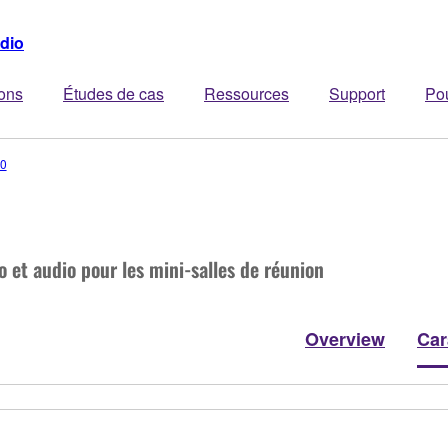
dio
ions
Études de cas
Ressources
Support
Po
0
 et audio pour les mini-salles de réunion
Overview
Car