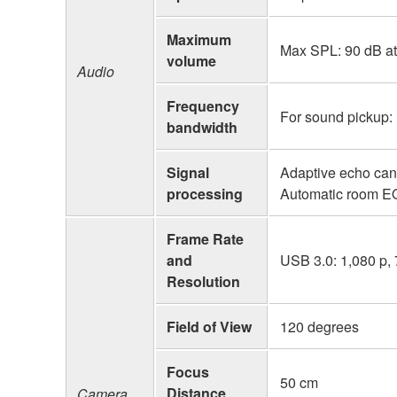
Maximum
Max SPL: 90 dB at
volume
Audio
Frequency
For sound pickup: 
bandwidth
Signal
Adaptive echo canc
processing
Automatic room EQ
Frame Rate
and
USB 3.0: 1,080 p, 
Resolution
Field of View
120 degrees
Focus
50 cm
Distance
Camera