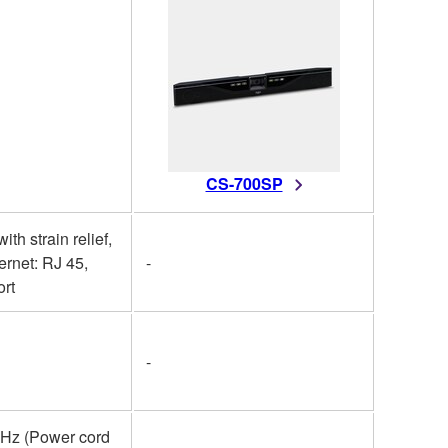
CS-700SP
h strain relief,
ernet: RJ 45,
-
ort
-
0 Hz (Power cord