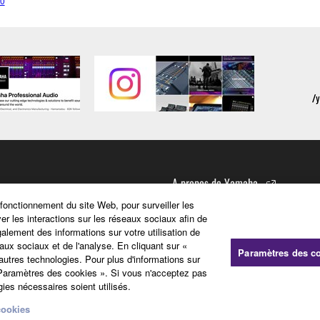
0
A propos de Yamaha
 fonctionnement du site Web, pour surveiller les
ver les interactions sur les réseaux sociaux afin de
Profil de la société
galement des informations sur votre utilisation de
Vidéo sur le groupe Yamaha
aux sociaux et de l'analyse. En cliquant sur «
Paramètres des c
'autres technologies. Pour plus d'informations sur
Promesse de marque
« Paramètres des cookies ». Si vous n'acceptez pas
Recruitment
ies nécessaires soient utilisés.
Les valeurs de Yamaha
Promises to Stakeholders
cookies