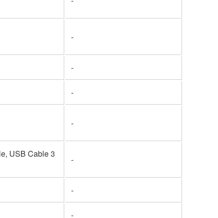
-
-
-
-
-
ble, USB Cable 3
-
-
-