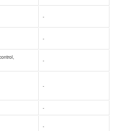
-
-
ontrol,
-
-
-
-