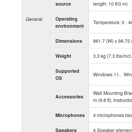
source
length: 10 ft/3 m)
Operating
General
Temperature: 0 - 4
environment
Dimensions
861.7 (W) x 98.75 (
Weight
3.3 kg (7.3 lbs/incl
Supported
Windows 11、Win
OS
Wall Mounting Bra
Accessories
m (9.8 ft), Instructi
Microphones
4 microphones be
Speakers
4 Speaker elements