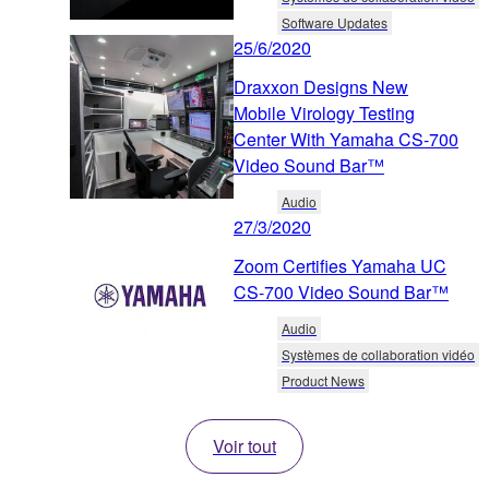
Software Updates
25/6/2020
Draxxon Designs New
Mobile Virology Testing
Center With Yamaha CS-700
Video Sound Bar™
Audio
27/3/2020
Zoom Certifies Yamaha UC
CS-700 Video Sound Bar™
Audio
Systèmes de collaboration vidéo
Product News
Voir tout