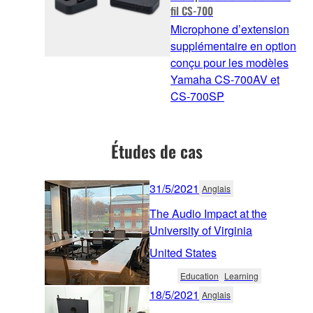
fil CS-700
Microphone d’extension
supplémentaire en option
conçu pour les modèles
Yamaha CS-700AV et
CS-700SP
Études de cas
31/5/2021
Anglais
The Audio Impact at the
University of Virginia
United States
Education
Learning
18/5/2021
Anglais