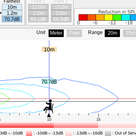
Farthest
Point 1
Point 2
10m
12.0m
15.0m
1.2m
1.2m
3.0m
70.7dB
69.1dB
66.0dB
Unit
Range