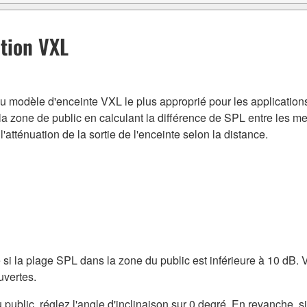
ction VXL
n du modèle d'enceinte VXL le plus approprié pour les applications
 la zone de public en calculant la différence de SPL entre les m
l'atténuation de la sortie de l'enceinte selon la distance.
si la plage SPL dans la zone du public est inférieure à 10 dB. V
uvertes.
u public, réglez l'angle d'inclinaison sur 0 degré. En revanche, si