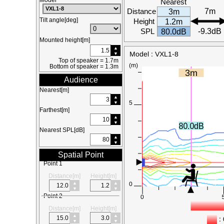
Nearest
Distance
7m
3m
Tilt angle[deg]
Height
1.2m
SPL
-9.3dB
80.0dB
Mounted height[m]
Top of speaker = 1.7m
Bottom of speaker = 1.3m
Audience
Nearest[m]
Farthest[m]
Nearest SPL[dB]
Spatial Point
Point 1
Distance[m]
Height[m]
Point 2
Distance[m]
Height[m]