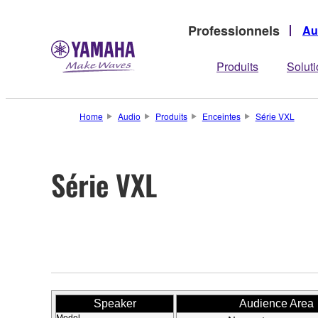
Professionnels
Au
Produits
Solut
Home
Audio
Produits
Enceintes
Série VXL
Série VXL
Speaker
Audience Area
Model