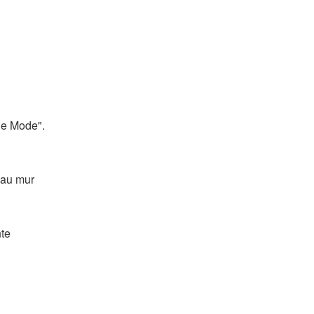
de Mode".
 au mur
nte