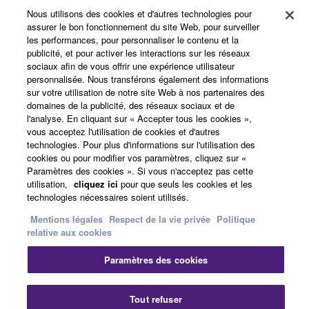
Nous utilisons des cookies et d'autres technologies pour
assurer le bon fonctionnement du site Web, pour surveiller
les performances, pour personnaliser le contenu et la
Actualités
publicité, et pour activer les interactions sur les réseaux
sociaux afin de vous offrir une expérience utilisateur
personnalisée. Nous transférons également des informations
sur votre utilisation de notre site Web à nos partenaires des
A propos de Yamaha
domaines de la publicité, des réseaux sociaux et de
l'analyse. En cliquant sur « Accepter tous les cookies »,
vous acceptez l'utilisation de cookies et d'autres
technologies. Pour plus d'informations sur l'utilisation des
France - French
cookies ou pour modifier vos paramètres, cliquez sur «
Paramètres des cookies ». Si vous n'acceptez pas cette
Grand Public
utilisation,
cliquez ici
pour que seuls les cookies et les
technologies nécessaires soient utilisés.
Mentions légales
Respect de la vie privée
Politique
relative aux cookies
Nous contacter
Conditions d'utilisation
Respect de la vie privée
Paramètres des cookies
Politique relative aux cookies
Fe
Tout refuser
© Yamaha Corporation.