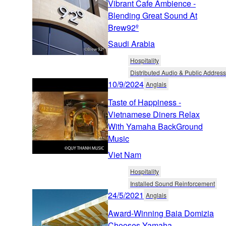
Vibrant Cafe Ambience -
Blending Great Sound At
Brew92º
Saudi Arabia
Hospitality
Distributed Audio & Public Address
10/9/2024
Anglais
Taste of Happiness -
Vietnamese Diners Relax
With Yamaha BackGround
Music
Viet Nam
Hospitality
Installed Sound Reinforcement
24/5/2021
Anglais
Award-Winning Baia Domizia
Chooses Yamaha