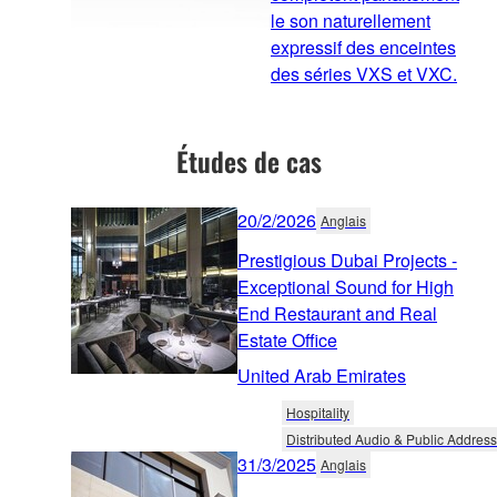
le son naturellement
expressif des enceintes
des séries VXS et VXC.
Études de cas
20/2/2026
Anglais
Prestigious Dubai Projects -
Exceptional Sound for High
End Restaurant and Real
Estate Office
United Arab Emirates
Hospitality
Distributed Audio & Public Address
31/3/2025
Anglais