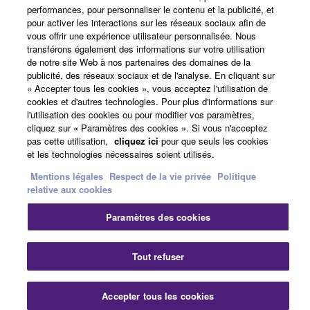
performances, pour personnaliser le contenu et la publicité, et
pour activer les interactions sur les réseaux sociaux afin de
France - French
vous offrir une expérience utilisateur personnalisée. Nous
transférons également des informations sur votre utilisation
Grand Public
de notre site Web à nos partenaires des domaines de la
publicité, des réseaux sociaux et de l'analyse. En cliquant sur
« Accepter tous les cookies », vous acceptez l'utilisation de
cookies et d'autres technologies. Pour plus d'informations sur
Nous contacter
Conditions d'utilisation
l'utilisation des cookies ou pour modifier vos paramètres,
Respect de la vie privée
cliquez sur « Paramètres des cookies ». Si vous n'acceptez
Politique relative aux cookies
pas cette utilisation,
cliquez ici
pour que seuls les cookies
et les technologies nécessaires soient utilisés.
Mentions légales
Respect de la vie privée
Politique
© Yamaha Corporation.
relative aux cookies
Paramètres des cookies
F
Tout refuser
Accepter tous les cookies
Nous contacter
Téléchargements