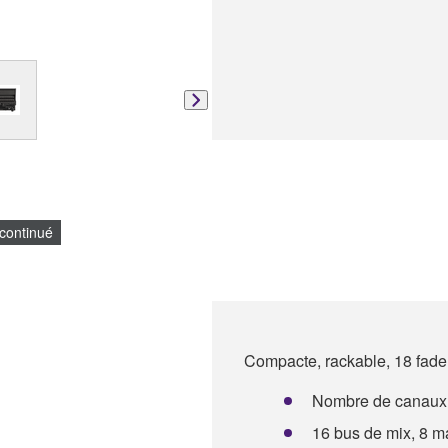
continué
Compacte, rackable, 18 fader
Nombre de canaux m
16 bus de mix, 8 ma