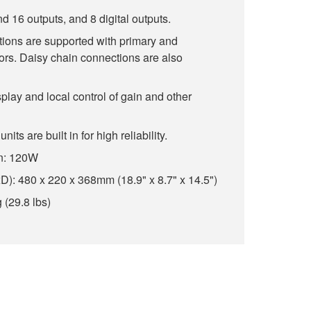
d 16 outputs, and 8 digital outputs.
ons are supported with primary and
rs. Daisy chain connections are also
lay and local control of gain and other
its are built in for high reliability.
n: 120W
: 480 x 220 x 368mm (18.9" x 8.7" x 14.5")
 (29.8 lbs)