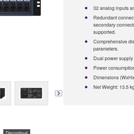
32 analog inputs an
Redundant connecti
secondary connecto
supported.
Comprehensive disp
parameters.
Dual power supply un
Power consumptio
Dimensions (WxHxD)
Net Weight: 13.5 kg
Discontinué