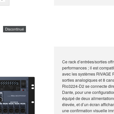
Discontinué
Ce rack d’entrées/sorties off
performances ; il est compat
avec les systèmes RIVAGE P
sorties analogiques et 8 ca
Rio3224-D2 se connecte dir
Dante, pour une configuratio
équipé de deux alimentations 
élevée, et d’un écran affich
une confirmation visuelle im