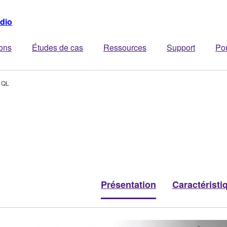
dio
ions
Études de cas
Ressources
Support
Po
 QL
Présentation
Caractéristi