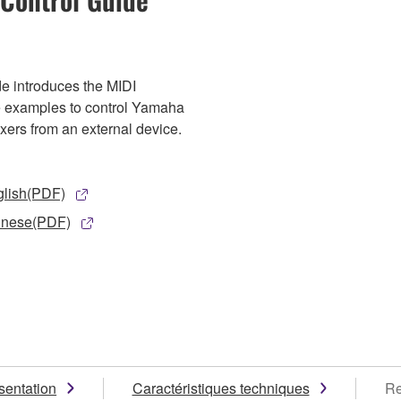
de introduces the MIDI
examples to control Yamaha
ixers from an external device.
glish(PDF)
inese(PDF)
sentation
Caractéristiques techniques
Re