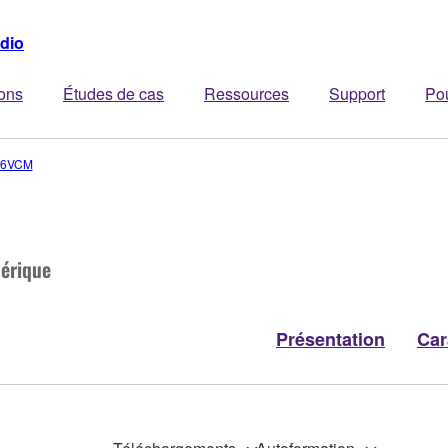
dio
ions
Études de cas
Ressources
Support
Po
96VCM
érique
Présentation
Car