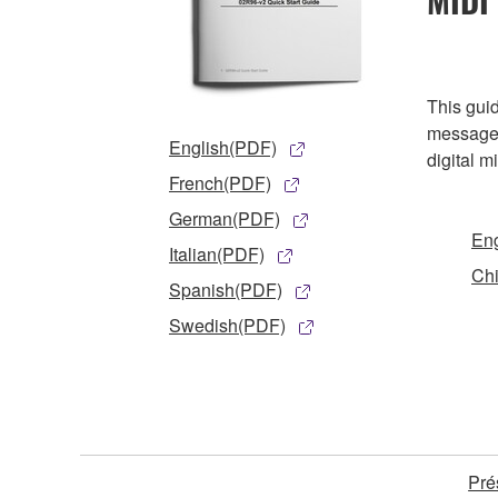
This gui
message 
English(PDF)
digital m
French(PDF)
German(PDF)
En
Italian(PDF)
Ch
Spanish(PDF)
Swedish(PDF)
Pré