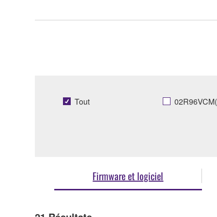
Tout
02R96VCM(
Firmware et logiciel
21
Résultats