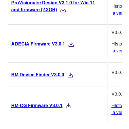
ProVisionaire Design V3.1.0 for Win 11
Historiq
and firmware (2.3GB)
la versi
V3.0.1
ADECIA Firmware V3.0.1
Historiq
la versi
V3.0.0
RM Device Finder V3.0.0
V3.0.1
RM-CG Firmware V3.0.1
Historiq
la versi