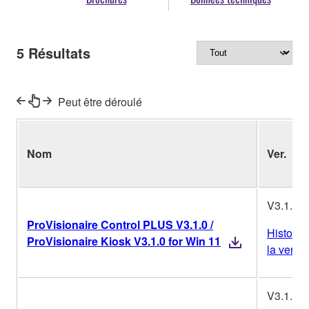
5
Résultats
Peut être déroulé
Nom
Ver.
V3.1.0
ProVisionaire Control PLUS V3.1.0 /
Historiq
ProVisionaire Kiosk V3.1.0 for Win 11
la versi
V3.1.0