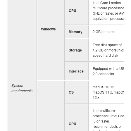
Intel Core i-series
multicore processor 2
CPU
GHz or faster, or AMD
equivalent processor
Windows
Memory
2 GB or more
Free disk space of
Storage
1.2 GB or more; high-
speed hard disk
Equipped with a USB
Interface
2.0 connector
System
macOS 10.15,
requirements
OS
macOS 11.x, macOS
12.x
Intel multicore
processor (Intel Core
i5 or faster
CPU
recommended), or