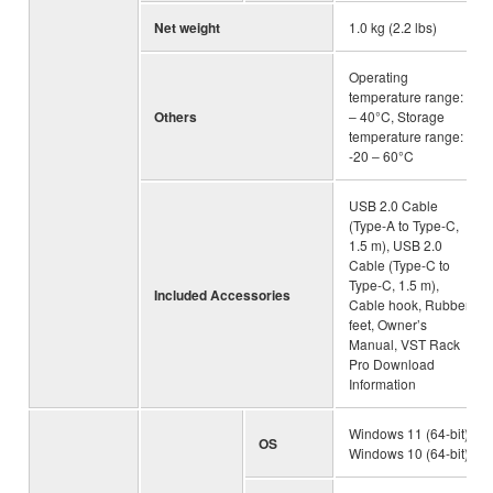
Net weight
1.0 kg (2.2 lbs)
Operating
temperature range: 0
Others
‒ 40°C, Storage
temperature range:
-20 ‒ 60°C
USB 2.0 Cable
(Type-A to Type-C,
1.5 m), USB 2.0
Cable (Type-C to
Type-C, 1.5 m),
Included Accessories
Cable hook, Rubber
feet, Owner’s
Manual, VST Rack
Pro Download
Information
Windows 11 (64-bit),
OS
Windows 10 (64-bit)