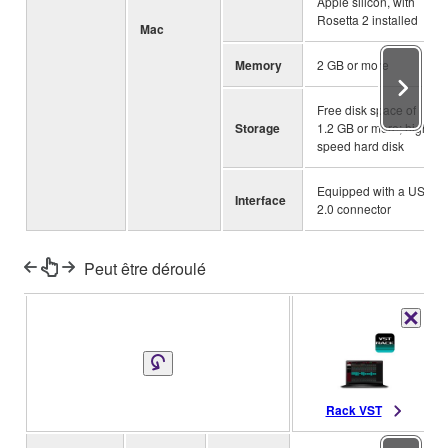
Apple silicon, with
Rosetta 2 installed
Mac
Memory
2 GB or more
Free disk space of
Storage
1.2 GB or more; high-
speed hard disk
Equipped with a USB
Interface
2.0 connector
Peut être déroulé
Rack VST