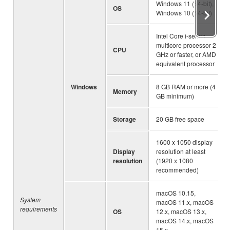
Windows 11 (64-bit),
OS
Windows 10 (64-bit)
Intel Core i-series
multicore processor 2
CPU
GHz or faster, or AMD
equivalent processor
Windows
8 GB RAM or more (4
Memory
GB minimum)
Storage
20 GB free space
1600 x 1050 display
Display
resolution at least
resolution
(1920 x 1080
recommended)
macOS 10.15,
System
macOS 11.x, macOS
requirements
OS
12.x, macOS 13.x,
macOS 14.x, macOS
15.x