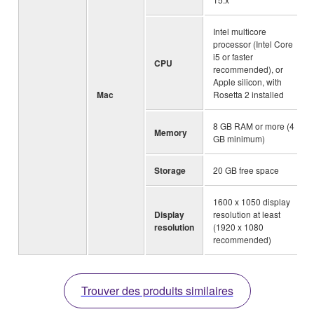
Intel multicore
processor (Intel Core
i5 or faster
CPU
recommended), or
Apple silicon, with
Mac
Rosetta 2 installed
8 GB RAM or more (4
Memory
GB minimum)
Storage
20 GB free space
1600 x 1050 display
Display
resolution at least
resolution
(1920 x 1080
recommended)
Trouver des produits similaires