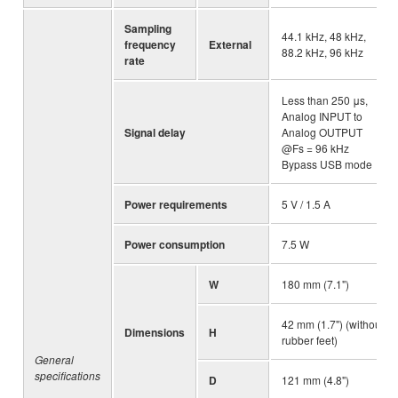
Sampling
44.1 kHz, 48 kHz,
frequency
External
88.2 kHz, 96 kHz
rate
Less than 250 μs,
Analog INPUT to
Signal delay
Analog OUTPUT
@Fs = 96 kHz
Bypass USB mode
Power requirements
5 V / 1.5 A
Power consumption
7.5 W
W
180 mm (7.1")
42 mm (1.7") (without
Dimensions
H
rubber feet)
General
specifications
D
121 mm (4.8")