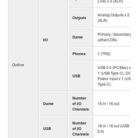
Line) x 2 (XLR)
Analog Outputs x 2
Outputs
(XLR)
Primary / Secondary
Dante
I/O
(etherCON)
Phones
1 (TRS)
Outline
USB 2.0 (PC/Mac) x
1 (USB Type-C), DC
USB
Power input x 1 (USB
Type-C)
Number
Dante
of I/O
16 in / 16 out
Channels
Number
18 in / 16 out (USB
USB
of I/O
2.0)
Channels