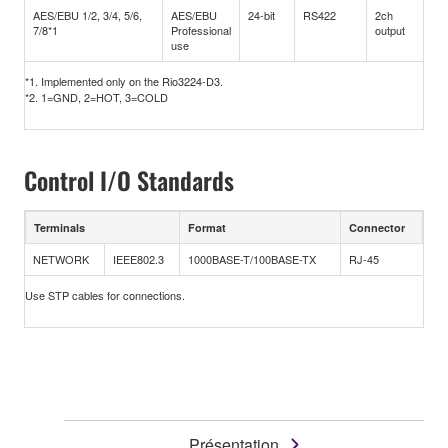
AES/EBU 1/2, 3/4, 5/6,
AES/EBU
24-bit
RS422
2ch
X
7/8*1
Professional
output
c
use
(
*1. Implemented only on the Rio3224-D3.
*2. 1=GND, 2=HOT, 3=COLD
Control I/O Standards
Terminals
Format
Connector
NETWORK
IEEE802.3
1000BASE-T/100BASE-TX
RJ-45
Use STP cables for connections.
Présentation