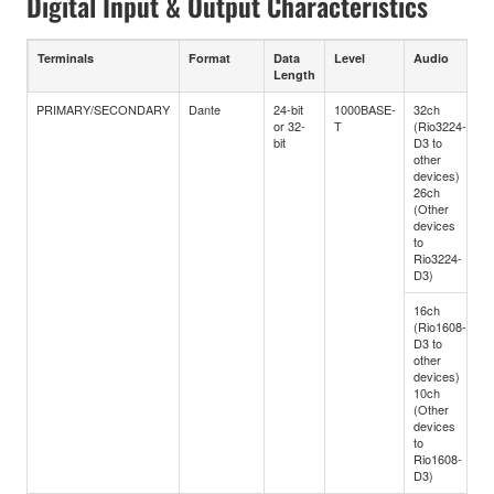
Digital Input & Output Characteristics
Terminals
Format
Data
Level
Audio
C
Length
PRIMARY/SECONDARY
Dante
24-bit
1000BASE-
32ch
e
or 32-
T
(Rio3224-
C
bit
D3 to
other
devices)
26ch
(Other
devices
to
Rio3224-
D3)
16ch
(Rio1608-
D3 to
other
devices)
10ch
(Other
devices
to
Rio1608-
D3)