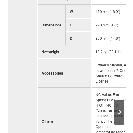
W
480 mm (18.9")
Dimensions
H
220 mm (8.7")
D
370 mm (14.6")
Net weight
13.2 kg (29.1 lb)
Owner’s Manual, AC
power cord×2, Open-
Accessories
Source Software
License
NC Value: Fan
Speed LOW: NC=20 /
HIGH: NC=30
(Measurement
position: 1 m from the
Others
front of the unit),
Operating
temperature range: 0