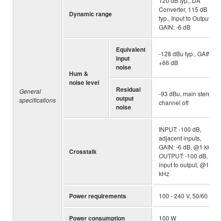
120 dB typ., DA
Converter, 115 dB
Dynamic range
typ., Input to Output,
GAIN: -6 dB
Equivalent
-128 dBu typ., GAIN:
input
+66 dB
noise
Hum &
noise level
Residual
General
-93 dBu, main stereo
output
specifications
channel off
noise
INPUT: -100 dB,
adjacent inputs,
GAIN: -6 dB, @1 kHz,
Crosstalk
OUTPUT: -100 dB,
input to output, @1
kHz
Power requirements
100 - 240 V, 50/60 Hz
Power consumption
100 W