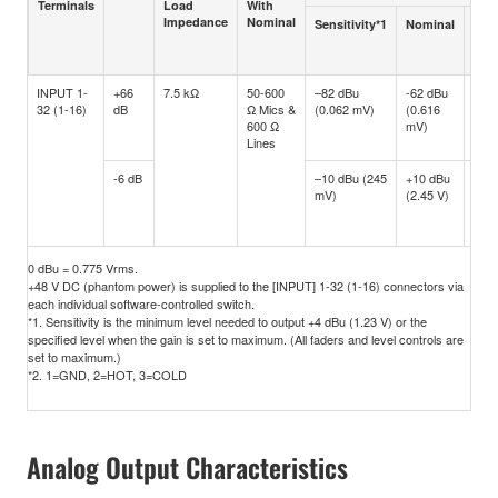
Terminals
Load
With
Impedance
Nominal
Sensitivity*1
Nominal
Max
bef
clip
INPUT 1-
+66
7.5 kΩ
50-600
–82 dBu
-62 dBu
-42
32 (1-16)
dB
Ω Mics &
(0.062 mV)
(0.616
dBu
600 Ω
mV)
(6.1
Lines
mV)
-6 dB
–10 dBu (245
+10 dBu
+30
mV)
(2.45 V)
dBu
(24.
V)
0 dBu = 0.775 Vrms.
+48 V DC (phantom power) is supplied to the [INPUT] 1-32 (1-16) connectors via
each individual software-controlled switch.
*1. Sensitivity is the minimum level needed to output +4 dBu (1.23 V) or the
specified level when the gain is set to maximum. (All faders and level controls are
set to maximum.)
*2. 1=GND, 2=HOT, 3=COLD
Analog Output Characteristics