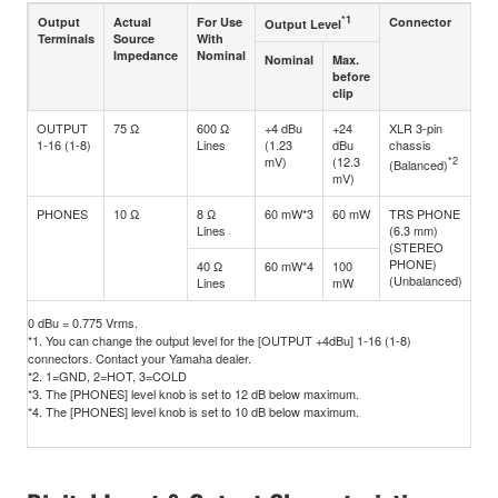
*1
Output
Actual
For Use
Connector
Output Level
Terminals
Source
With
Impedance
Nominal
Nominal
Max.
before
clip
OUTPUT
75 Ω
600 Ω
+4 dBu
+24
XLR 3-pin
1-16 (1-8)
Lines
(1.23
dBu
chassis
mV)
(12.3
*2
(Balanced)
mV)
PHONES
10 Ω
8 Ω
60 mW*3
60 mW
TRS PHONE
Lines
(6.3 mm)
(STEREO
PHONE)
40 Ω
60 mW*4
100
(Unbalanced)
Lines
mW
0 dBu = 0.775 Vrms.
*1. You can change the output level for the [OUTPUT +4dBu] 1-16 (1-8)
connectors. Contact your Yamaha dealer.
*2. 1=GND, 2=HOT, 3=COLD
*3. The [PHONES] level knob is set to 12 dB below maximum.
*4. The [PHONES] level knob is set to 10 dB below maximum.