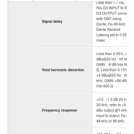
Less than 1.7 ms,
Rio-D3 INPUT to Rio-
D3 OUTPUT connect
with DM7 using
Signal delay
Dante, Fs=96 kHz.
Dante Receive
Latency set to 0.25
msec
Less than 0.05% +4
dBu@20 Hz - 20 kHz,
GAIN : -6 dB into 600
Total harmonic distortion
Ω, Less than 0.15%
+4 dBu@20 Hz - 20
kHz, GAIN: +66 dB
into 600 Ω
+0.5, –1.5 dB 20 Hz -
20 kHz, refer to +4
Frequency response
dBu output @1 kHz,
input to output, Fs=
48 kHz or 96 kHz