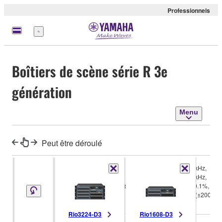
Professionnels
Menu
Boîtiers de scène série R 3e
génération
Menu
Peut être déroulé
44.1 kHz, 48 kHz,
Sampling
88.2 kHz, 96 kHz,
frequency
External
+4.1667%, +0.1%, –
rate
0.1%, –4.0% (±200
ppm)
Rio3224-D3
Rio1608-D3