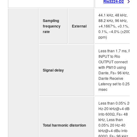
Rio3224-D2
44.1 kHz, 48 kHz,
Sampling
88.2 kHz, 96 kHz,
frequency
External
+4.1667%, +0.1%, –
rate
0.1%, –4.0% (±200
ppm)
Less than 1.7 ms, Rio
INPUT to Rio
OUTPUT connect
with PM10 using
Signal delay
Dante, Fs= 96 kHz,
Dante Receive
Latency set to 0.25
msec
Less than 0.05% 20
Hz-20 kHz@+4 dBu
into 600Ω, Fs= 48
kHz, Less than
Total harmonic distortion
0.05% 20 Hz-40
kHz@+4 dBu into
600Ω, Fs= 96 kHz,