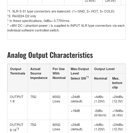
(2.45V)
(24.5V)
*1. XLR-3-31 type connectors are balanced. (1= GND, 2= HOT, 3= COLD)
*2. Rio3224-D2 only
* In these specifications, 0dBu= 0.775Vrms.
* +48V DC ( phantom power ) is supplied to INPUT XLR type connectors via each
individual software controlled switch.
Analog Output Characteristics
Output
Actual
For Use
Max.Output
Output Level
Co
Terminals
Source
With
Level
*1
Impedance
Nominal
Select SW
Nominal
Max.
before
clip
OUTPUT
75Ω
600Ω
+24dB
+4dBu
+24dBu
XL
1-8
Lines
(default)
(1.23V)
(12.3V)
typ
(Ba
+18dB
-2dBu
+18dBu
(616mV)
(6.16V)
OUTPUT
75Ω
600Ω
+24dB
+4dBu
+24dBu
XL
*3
Lines
(default)
(1.23V)
(12.3V)
typ
9-16