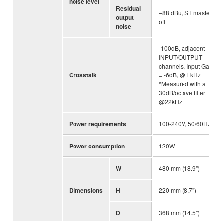
noise level
Residual
–88 dBu, ST master
output
off
noise
-100dB, adjacent
INPUT/OUTPUT
channels, Input Gain
Crosstalk
= -6dB, @1 kHz
*Measured with a
30dB/octave filter
@22kHz
Power requirements
100-240V, 50/60Hz
Power consumption
120W
W
480 mm (18.9")
Dimensions
H
220 mm (8.7")
D
368 mm (14.5")