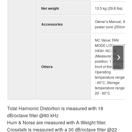
Net weight
13.5 kg (29.8 lbs)
Owner’s Manual, AC
Accessories
power cord (250cm)
NC Value: FAN
MODE LOW: NC=20 /
HIGH: NC=30
(Measurement
position: 1 m from the
Others
front of the unit),
Operating
temperature range: 0
- 40°C, Storage
temperature range: –
20 - 60°C
Total Harmonic Distortion is measured with 18
dB/octave filter @80 kHz
Hum & Noise are measured with A-Weight filter.
Crosstalk is measured with a 30 dB/octave filter @22