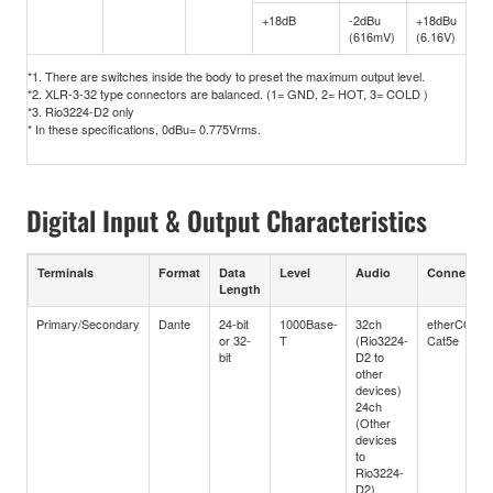
(Ba
+18dB
-2dBu
+18dBu
(616mV)
(6.16V)
*1. There are switches inside the body to preset the maximum output level.
*2. XLR-3-32 type connectors are balanced. (1= GND, 2= HOT, 3= COLD )
*3. Rio3224-D2 only
* In these specifications, 0dBu= 0.775Vrms.
Digital Input & Output Characteristics
Terminals
Format
Data
Level
Audio
Connector
Length
Primary/Secondary
Dante
24-bit
1000Base-
32ch
etherCON
or 32-
T
(Rio3224-
Cat5e
bit
D2 to
other
devices)
24ch
(Other
devices
to
Rio3224-
D2)