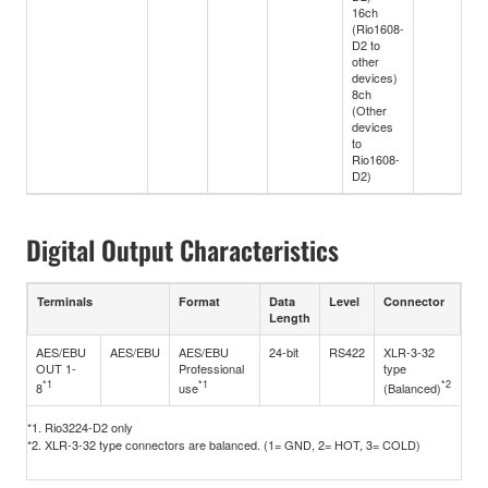
16ch
(Rio1608-
D2 to
other
devices)
8ch
(Other
devices
to
Rio1608-
D2)
Digital Output Characteristics
Terminals
Format
Data
Level
Connector
Length
AES/EBU
AES/EBU
AES/EBU
24-bit
RS422
XLR-3-32
OUT 1-
Professional
type
*1
*1
*2
8
use
(Balanced)
*1. Rio3224-D2 only
*2. XLR-3-32 type connectors are balanced. (1= GND, 2= HOT, 3= COLD)