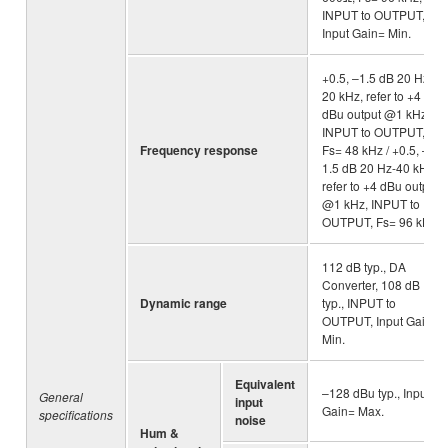
INPUT to OUTPUT,
Input Gain= Min.
+0.5, –1.5 dB 20 Hz-
20 kHz, refer to +4
dBu output @1 kHz,
INPUT to OUTPUT,
Frequency response
Fs= 48 kHz / +0.5, –
1.5 dB 20 Hz-40 kHz,
refer to +4 dBu output
@1 kHz, INPUT to
OUTPUT, Fs= 96 kHz
112 dB typ., DA
Converter, 108 dB
Dynamic range
typ., INPUT to
OUTPUT, Input Gain=
Min.
Equivalent
–128 dBu typ., Input
General
input
Gain= Max.
specifications
noise
Hum &