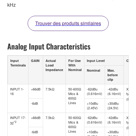
kHz
Trouver des produits similaires
Analog Input Characteristics
Input
GAIN
Actual
For Use
Input Level
Conne
Terminals
Load
With
Impedance
Nominal
Nominal
Max.
before
clip
INPUT 1-
+66dB
7.5kΩ
50-600Ω
-62dBu
-42dBu
XLR-3
16
Mics &
(0.616mV)
(6.16mV)
type
600Ω
(Balan
Lines
-6dB
+10dBu
+30dBu
(2.45V)
(24.5V)
INPUT 17-
+66dB
7.5kΩ
50-600Ω
-62dBu
-42dBu
XLR-3
*2
Mics &
(0.616mV)
(6.16mV)
type
32
600Ω
(Balan
Lines
-6dB
+10dBu
+30dBu