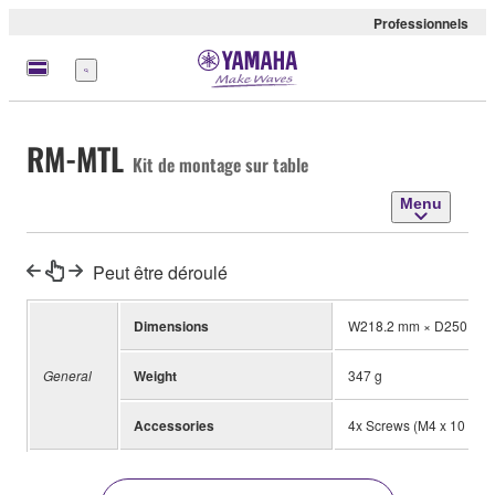
Professionnels
Menu
RM-MTL
Kit de montage sur table
Menu
Peut être déroulé
Dimensions
W218.2 mm × D250.0 m
General
Weight
347 g
Accessories
4x Screws (M4 x 10 mm)