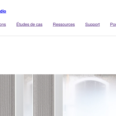
dio
ions
Études de cas
Ressources
Support
Po