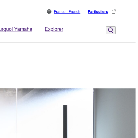
France - French
Particuliers
urquoi Yamaha
Explorer