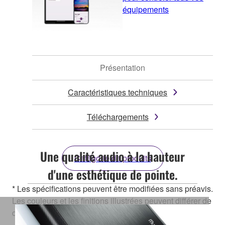
équipements
Présentation
Caractéristiques techniques
Téléchargements
Une qualité audio à la hauteur
Catégorie de produits
d'une esthétique de pointe.
* Les spécifications peuvent être modifiées sans préavis.
Les couleurs et les finitions illustrées peuvent différer de
celles des produits réels.