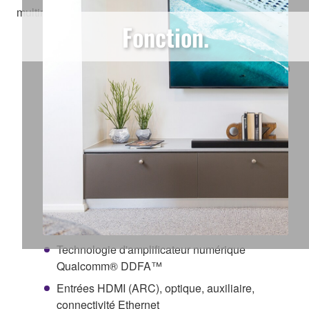
multiroom. Produit disponible en Octobre
Fonction.
Son 3D Surround grâce à DTS Virtual:X
La fonction Clear Voice fait ressortir les voix afin
de rendre les dialogues plus audibles
Services de streaming intégrés
Technologie multiroom MusicCast
Subwoofer sans fil
Possibilité d'ajouter une ou plusieurs enceintes
Surround sans fil* (*MusicCast 20 ou
MusicCast 50)
Audio haute-résolution
Technologie d'amplificateur numérique
Qualcomm® DDFA™
Entrées HDMI (ARC), optique, auxiliaire,
connectivité Ethernet