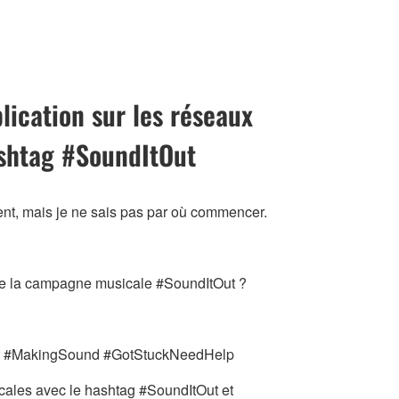
lication sur les réseaux
ashtag #SoundItOut
ment, mais je ne sais pas par où commencer.
dre la campagne musicale #SoundItOut ?
er #MakingSound #GotStuckNeedHelp
cales avec le hashtag #SoundItOut et