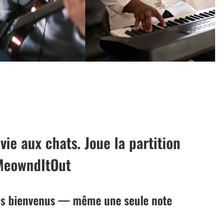
ie aux chats. Joue la partition
#MeowndItOut
les bienvenus — même une seule note