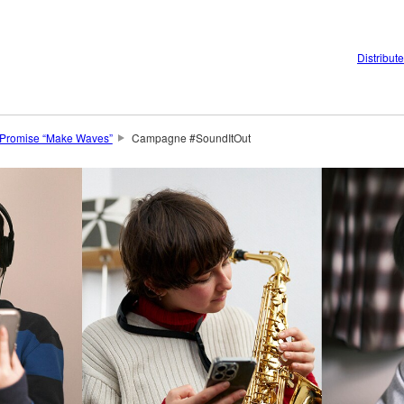
Distribut
 Promise “Make Waves”
Campagne #SoundItOut