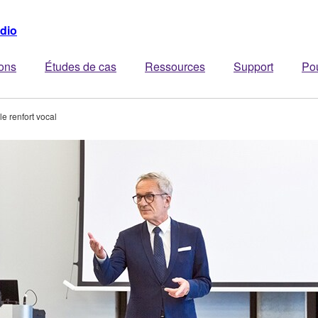
dio
ions
Études de cas
Ressources
Support
Po
e renfort vocal