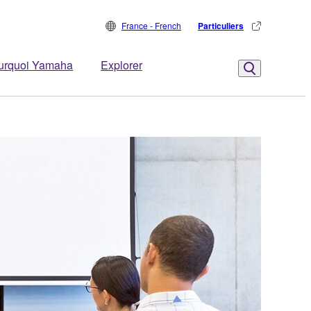
France - French
Particuliers
urquoi Yamaha
Explorer