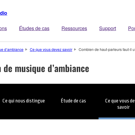
dio
ions
Études de cas
Ressources
Support
Po
que d’ambiance
Ce que vous devez savoir
Combien de haut-parleurs faut-il u
on de musique d’ambiance
Ce qui nous distingue
Étude de cas
Ce que vous d
savoir