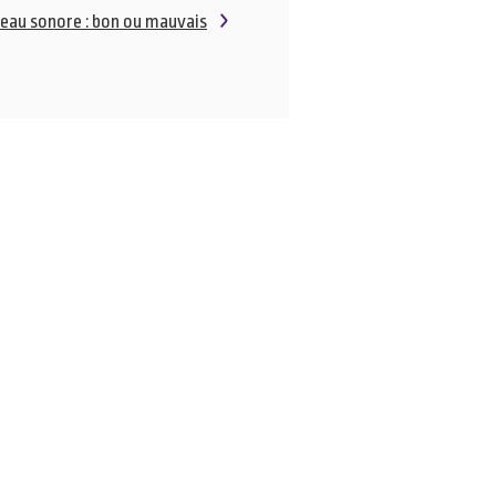
veau sonore : bon ou mauvais