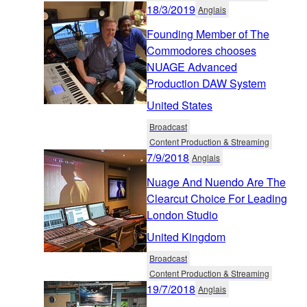
18/3/2019
Anglais
Founding Member of The
Commodores chooses
NUAGE Advanced
Production DAW System
United States
Broadcast
Content Production & Streaming
7/9/2018
Anglais
Nuage And Nuendo Are The
Clearcut Choice For Leading
London Studio
United Kingdom
Broadcast
Content Production & Streaming
19/7/2018
Anglais