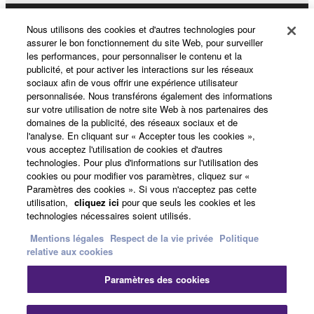
Nous utilisons des cookies et d'autres technologies pour
Produits et solutions
assurer le bon fonctionnement du site Web, pour surveiller
les performances, pour personnaliser le contenu et la
publicité, et pour activer les interactions sur les réseaux
sociaux afin de vous offrir une expérience utilisateur
Actualités
personnalisée. Nous transférons également des informations
sur votre utilisation de notre site Web à nos partenaires des
domaines de la publicité, des réseaux sociaux et de
l'analyse. En cliquant sur « Accepter tous les cookies »,
A propos de Yamaha
vous acceptez l'utilisation de cookies et d'autres
technologies. Pour plus d'informations sur l'utilisation des
cookies ou pour modifier vos paramètres, cliquez sur «
Paramètres des cookies ». Si vous n'acceptez pas cette
France - French
utilisation,
cliquez ici
pour que seuls les cookies et les
technologies nécessaires soient utilisés.
Grand Public
Mentions légales
Respect de la vie privée
Politique
relative aux cookies
Nous contacter
Conditions d'utilisation
Paramètres des cookies
Respect de la vie privée
Politique relative aux cookies
Fer