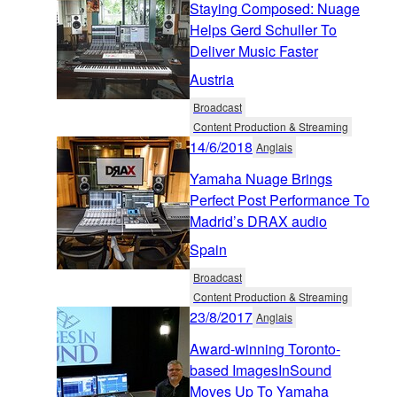
Staying Composed: Nuage
Helps Gerd Schuller To
Deliver Music Faster
Austria
Broadcast
Content Production & Streaming
14/6/2018
Anglais
Yamaha Nuage Brings
Perfect Post Performance To
Madrid’s DRAX audio
Spain
Broadcast
Content Production & Streaming
23/8/2017
Anglais
Award-winning Toronto-
based ImagesInSound
Moves Up To Yamaha