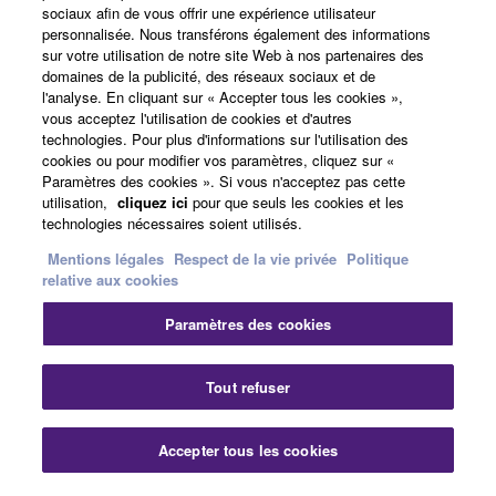
sociaux afin de vous offrir une expérience utilisateur
personnalisée. Nous transférons également des informations
sur votre utilisation de notre site Web à nos partenaires des
France - French
domaines de la publicité, des réseaux sociaux et de
l'analyse. En cliquant sur « Accepter tous les cookies »,
Professionnel
vous acceptez l'utilisation de cookies et d'autres
technologies. Pour plus d'informations sur l'utilisation des
cookies ou pour modifier vos paramètres, cliquez sur «
Paramètres des cookies ». Si vous n'acceptez pas cette
utilisation,
cliquez ici
pour que seuls les cookies et les
technologies nécessaires soient utilisés.
Mentions légales
Respect de la vie privée
Politique
relative aux cookies
Nous contacter
Conditions d'utilisation
Paramètres des cookies
Respect de la vie privée
Politique relative aux cookies
Mentions légales
Tout refuser
© Yamaha Corporation.
Accepter tous les cookies