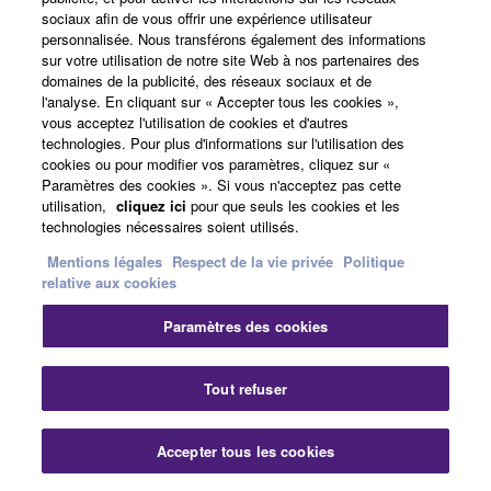
sociaux afin de vous offrir une expérience utilisateur
personnalisée. Nous transférons également des informations
sur votre utilisation de notre site Web à nos partenaires des
domaines de la publicité, des réseaux sociaux et de
l'analyse. En cliquant sur « Accepter tous les cookies »,
vous acceptez l'utilisation de cookies et d'autres
technologies. Pour plus d'informations sur l'utilisation des
cookies ou pour modifier vos paramètres, cliquez sur «
Paramètres des cookies ». Si vous n'acceptez pas cette
utilisation,
cliquez ici
pour que seuls les cookies et les
technologies nécessaires soient utilisés.
Pour plus de détails, consultez la vidéo >
Mentions légales
Respect de la vie privée
Politique
relative aux cookies
Vidéos d'aperçu
Paramètres des cookies
Tout refuser
Cliquez sur « Regarder la vidéo pour plus de détails »
pour découvrir comment utiliser le PSR-SX et en savoir
Accepter tous les cookies
plus sur les applications et les accessoires.