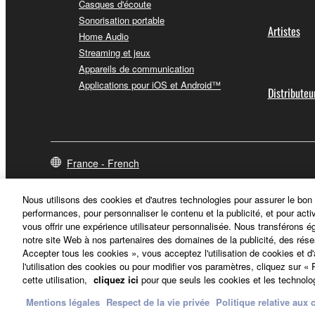
Casques d'écoute
Sonorisation portable
Artistes
Home Audio
Streaming et jeux
Appareils de communication
Applications pour iOS et Android™
Distributeu
France - French
Nous utilisons des cookies et d'autres technologies pour assurer le bon
performances, pour personnaliser le contenu et la publicité, et pour acti
vous offrir une expérience utilisateur personnalisée. Nous transférons é
notre site Web à nos partenaires des domaines de la publicité, des rése
Accepter tous les cookies », vous acceptez l'utilisation de cookies et d
l'utilisation des cookies ou pour modifier vos paramètres, cliquez sur 
cette utilisation,
cliquez ici
pour que seuls les cookies et les technolog
Mentions légales
Respect de la vie privée
Politique relative aux 
Nous contacter
Conditions d'utilisation
Respect de la vie privée