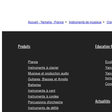
Accueil - Yamaha - France
Instruments de musique
Cla
Produits
Education 
Pianos
Ecol
Instruments à clavier
Yama
Musique et production audio
Yama
form
Guitares, Basses et Amplis
Conc
Batteries
Instruments à vent
Instruments à cordes
Actualités
Percussions d'orchestre
Instruments de défilé