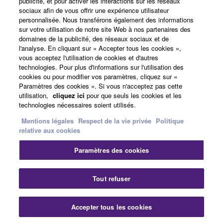
publicité, et pour activer les interactions sur les réseaux
sociaux afin de vous offrir une expérience utilisateur
personnalisée. Nous transférons également des informations
sur votre utilisation de notre site Web à nos partenaires des
France - French
domaines de la publicité, des réseaux sociaux et de
l'analyse. En cliquant sur « Accepter tous les cookies »,
Professionnel
vous acceptez l'utilisation de cookies et d'autres
technologies. Pour plus d'informations sur l'utilisation des
cookies ou pour modifier vos paramètres, cliquez sur «
Paramètres des cookies ». Si vous n'acceptez pas cette
utilisation,
cliquez ici
pour que seuls les cookies et les
technologies nécessaires soient utilisés.
Mentions légales
Respect de la vie privée
Politique
relative aux cookies
Nous contacter
Conditions d'utilisation
Paramètres des cookies
Respect de la vie privée
Politique relative aux cookies
Mentions légales
Tout refuser
© Yamaha Corporation.
Accepter tous les cookies