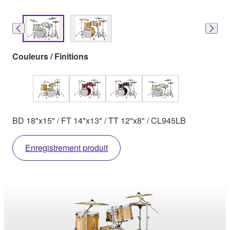
Couleurs / Finitions
BD 18"x15" / FT 14"x13" / TT 12"x8" / CL945LB
Enregistrement produit