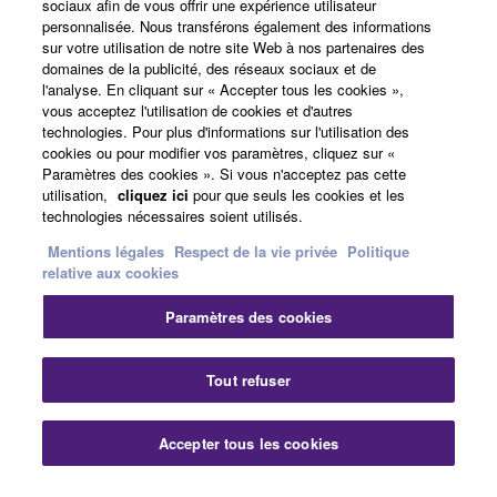
sociaux afin de vous offrir une expérience utilisateur
personnalisée. Nous transférons également des informations
sur votre utilisation de notre site Web à nos partenaires des
France - French
domaines de la publicité, des réseaux sociaux et de
l'analyse. En cliquant sur « Accepter tous les cookies »,
Professionnel
vous acceptez l'utilisation de cookies et d'autres
technologies. Pour plus d'informations sur l'utilisation des
cookies ou pour modifier vos paramètres, cliquez sur «
Paramètres des cookies ». Si vous n'acceptez pas cette
utilisation,
cliquez ici
pour que seuls les cookies et les
technologies nécessaires soient utilisés.
Mentions légales
Respect de la vie privée
Politique
relative aux cookies
Nous contacter
Conditions d'utilisation
Paramètres des cookies
Respect de la vie privée
Politique relative aux cookies
Mentions légales
Tout refuser
© Yamaha Corporation.
Accepter tous les cookies