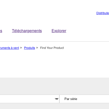
Distribut
es
Téléchargements
Explorer
truments à vent
Produits
Find Your Product