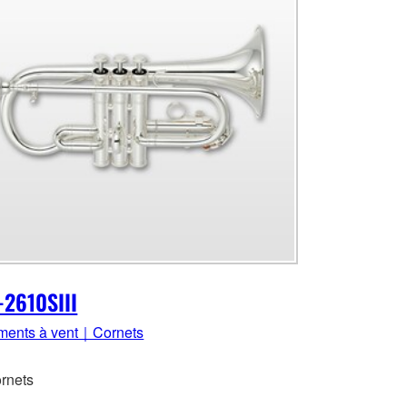
2610SIII
uments à vent｜Cornets
rnets