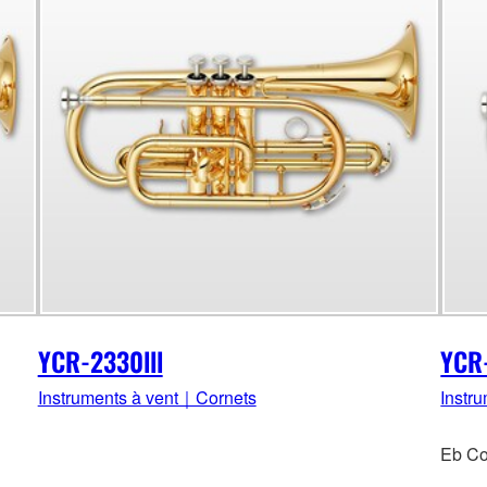
YCR-2330lll
YCR-
Instruments à vent｜Cornets
Instr
Eb Co