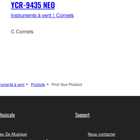
YCR-9435 NEO
Instruments à vent｜Cornets
C Cornets
truments à vent
Produits
Find Your Product
Musicale
Support
es De Musique
Nous contacter