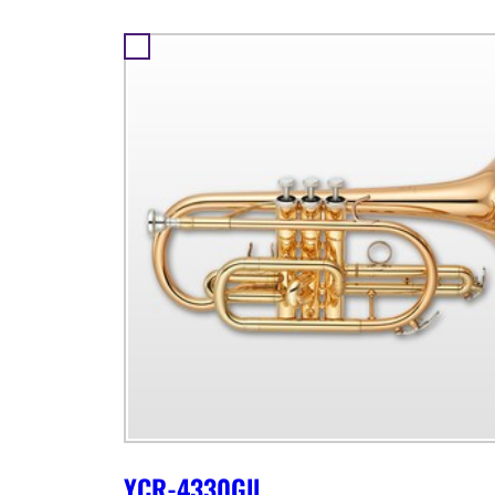
YCR-4330Gll