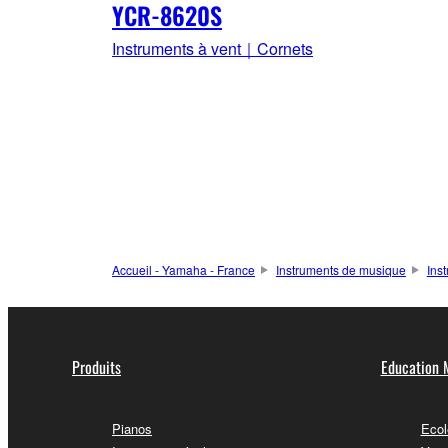
YCR-8620S
Instruments à vent｜Cornets
Accueil - Yamaha - France
Instruments de musique
Ins
Produits
Education 
Pianos
Ecol