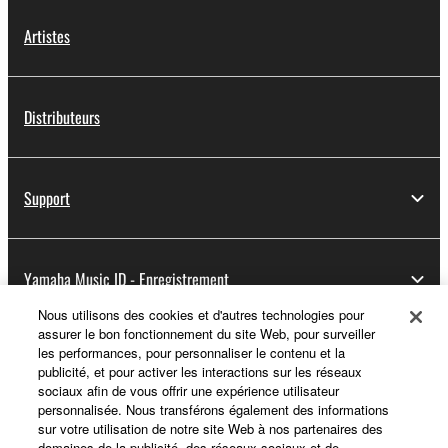
Artistes
Distributeurs
Support
Yamaha Music ID - Enregistrement
Nous utilisons des cookies et d'autres technologies pour
assurer le bon fonctionnement du site Web, pour surveiller
les performances, pour personnaliser le contenu et la
A propos de Yamaha
publicité, et pour activer les interactions sur les réseaux
sociaux afin de vous offrir une expérience utilisateur
personnalisée. Nous transférons également des informations
sur votre utilisation de notre site Web à nos partenaires des
France - French
domaines de la publicité, des réseaux sociaux et de