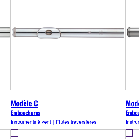
Modèle C
Modè
Embouchures
Embo
Instruments à vent｜Flûtes traversières
Instr