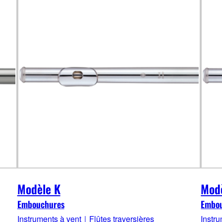
Modèle K
Mod
Embouchures
Embo
Instruments à vent｜Flûtes traversières
Instr