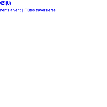
421(U)
uments à vent｜Flûtes traversières