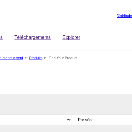
Distribut
es
Téléchargements
Explorer
truments à vent
Produits
Find Your Product