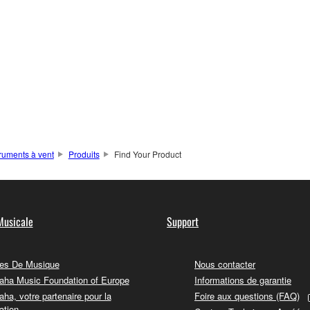
truments à vent
Produits
Find Your Product
Musicale
Support
es De Musique
Nous contacter
ha Music Foundation of Europe
Informations de garantie
ha, votre partenaire pour la
Foire aux questions (FAQ)
ation