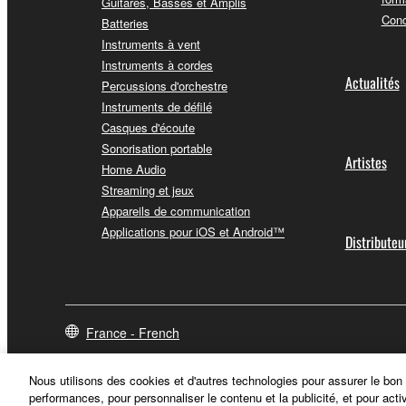
Guitares, Basses et Amplis
Conc
Batteries
Instruments à vent
Instruments à cordes
Actualités
Percussions d'orchestre
Instruments de défilé
Casques d'écoute
Sonorisation portable
Artistes
Home Audio
Streaming et jeux
Appareils de communication
Applications pour iOS et Android™
Distributeu
France - French
Nous utilisons des cookies et d'autres technologies pour assurer le bon
performances, pour personnaliser le contenu et la publicité, et pour acti