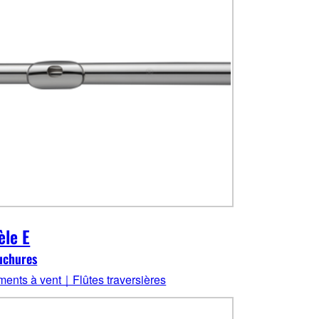
le E
uchures
uments à vent｜Flûtes traversières