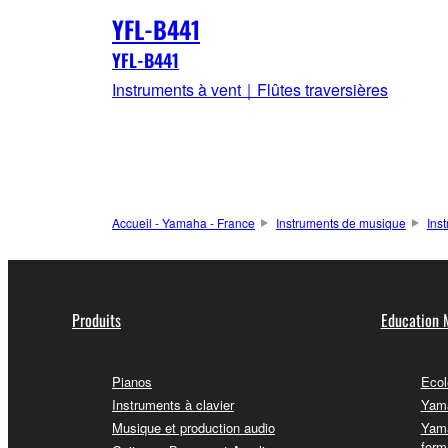
YFL-B441
YFL-B441
Instruments à vent｜Flûtes traversières
Accueil - Yamaha - France
Instruments de musique
Ins
Produits
Education 
Pianos
Ecol
Instruments à clavier
Yama
Musique et production audio
Yama
form