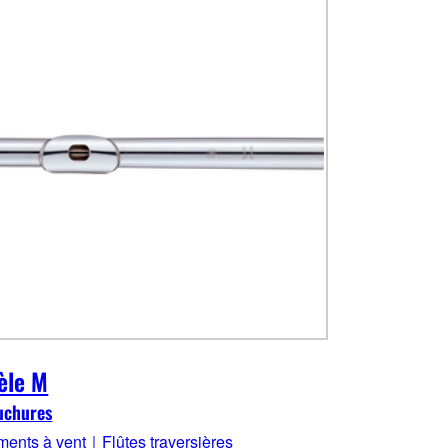
èle M
uchures
uments à vent｜Flûtes traversières