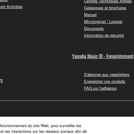
Centres Techniques Agréés
ert Activities
Catalogues et brochures
Manuel
Micrologiciel / Logiciel
Documents
Information de sécurité
Yamaha Music ID - Enregistrement
S'abonner aux newsletters
rs
Enregistrer vos produits
FAQ sur l'adhésion
 fonctionnement du site Web, pour surveiller les
ver les interactions sur les réseaux sociaux afin de