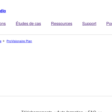
dio
ions
Études de cas
Ressources
Support
Po
e
ProVisionaire Plan