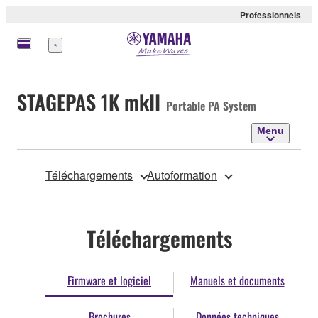
Professionnels
Menu
STAGEPAS 1K mkII
Portable PA System
Menu
Téléchargements
Autoformation
Téléchargements
Firmware et logiciel
Manuels et documents
Brochures
Données techniques