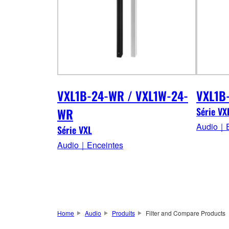
VXL1B-24-WR / VXL1W-24-
VXL1B
WR
Série VX
Audio｜E
Série VXL
Audio｜Enceintes
Home
Audio
Produits
Filter and Compare Products