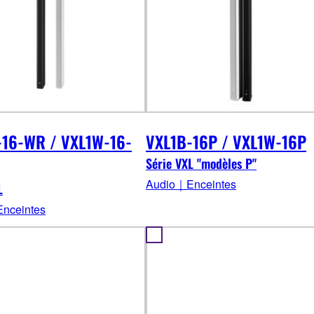
-16-WR / VXL1W-16-
VXL1B-16P / VXL1W-16P
Série VXL "modèles P"
Audio｜Enceintes
L
nceintes