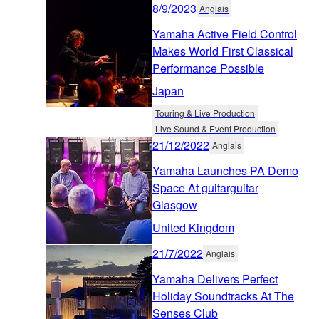
8/9/2023
Anglais
Yamaha Active Field Control
Makes World First Classical
Performance Possible
Japan
Touring & Live Production
Live Sound & Event Production
21/12/2022
Anglais
Yamaha Launches PA Demo
Space At guitarguitar
Glasgow
United Kingdom
21/7/2022
Anglais
Yamaha Delivers Perfect
Holiday Soundtracks At The
Senses Club