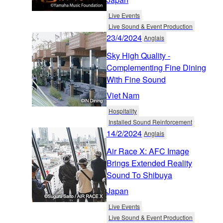
Live Events
Live Sound & Event Production
23/4/2024
Anglais
Sky High Quality -
Complementing Fine Dining
With Fine Sound
Viet Nam
Hospitality
Installed Sound Reinforcement
14/2/2024
Anglais
Air Race X: AFC Image
Brings Extended Reality
Sound To Shibuya
Japan
Live Events
Live Sound & Event Production