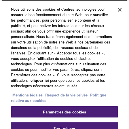
Nous utilisons des cookies et d'autres technologies pour
Produits et solutions
assurer le bon fonctionnement du site Web, pour surveiller
les performances, pour personnaliser le contenu et la
publicité, et pour activer les interactions sur les réseaux
sociaux afin de vous offrir une expérience utilisateur
Actualités
personnalisée. Nous transférons également des informations
sur votre utilisation de notre site Web à nos partenaires des
domaines de la publicité, des réseaux sociaux et de
l'analyse. En cliquant sur « Accepter tous les cookies »,
A propos de Yamaha
vous acceptez l'utilisation de cookies et d'autres
technologies. Pour plus d'informations sur l'utilisation des
cookies ou pour modifier vos paramètres, cliquez sur «
Paramètres des cookies ». Si vous n'acceptez pas cette
France - French
utilisation,
cliquez ici
pour que seuls les cookies et les
technologies nécessaires soient utilisés.
Grand Public
Mentions légales
Respect de la vie privée
Politique
relative aux cookies
Nous contacter
Conditions d'utilisation
Paramètres des cookies
Respect de la vie privée
Politique relative aux cookies
Fer
Tout refuser