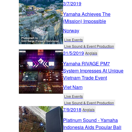
3/7/2019
Yamaha Achieves The
(Mission) Impossible
Norway
Live Events
Live Sound & Event Production
31/5/2019
Anglais
Yamaha RIVAGE PM7
System Impresses At Unique
Vietnam Trade Event
Viet Nam
Live Events
Live Sound & Event Production
7/9/2018
Anglais
Platinum Sound - Yamaha
Indonesia Aids Popular Bali