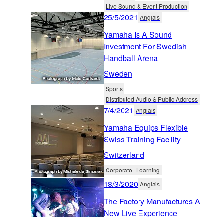
Live Sound & Event Production
25/5/2021
Anglais
Yamaha Is A Sound
Investment For Swedish
Handball Arena
Sweden
Sports
Distributed Audio & Public Address
7/4/2021
Anglais
Yamaha Equips Flexible
Swiss Training Facility
Switzerland
Corporate
Learning
18/3/2020
Anglais
The Factory Manufactures A
New Live Experience