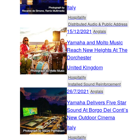
Italy
Hospitality
Distributed Audio & Public Address
15/12/2021
Anglais
Yamaha and Molto Music
Reach New Heights At The
Dorchester
United Kingdom
Hospitality
Installed Sound Reinforcement
26/7/2021
Anglais
Yamaha Delivers Five Star
Sound At Borgo Dei Conti’s
New Outdoor Cinema
Italy
Hospitality