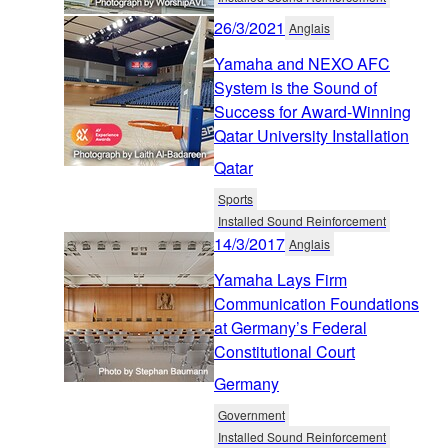
26/3/2021
Anglais
Yamaha and NEXO AFC
System is the Sound of
Success for Award-Winning
Qatar University Installation
Qatar
Sports
Installed Sound Reinforcement
14/3/2017
Anglais
Yamaha Lays Firm
Communication Foundations
at Germany’s Federal
Constitutional Court
Germany
Government
Installed Sound Reinforcement