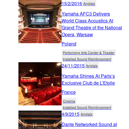
15/2/2016
Anglais
Yamaha AFC3 Delivers
World Class Acoustics At
Grand Theatre of the National
Opera, Warsaw
Poland
Performing Arts Center & Theater
Installed Sound Reinforcement
24/11/2015
Anglais
Yamaha Shines At Paris’s
Exclusive Club de L’Etoile
France
Cinema
Installed Sound Reinforcement
4/9/2015
Anglais
Dante Networked Sound at