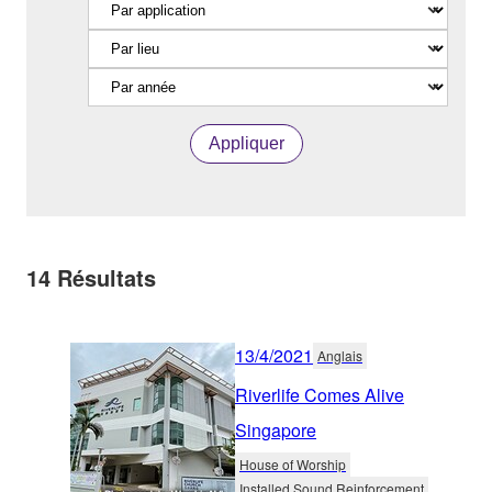
Appliquer
14
Résultats
13/4/2021
Anglais
Riverlife Comes Alive
Singapore
House of Worship
Installed Sound Reinforcement