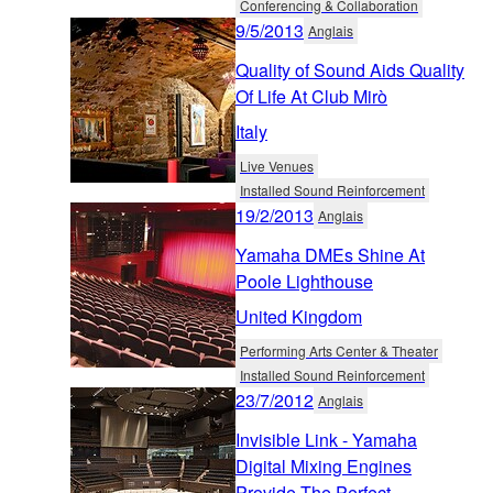
Conferencing & Collaboration
9/5/2013
Anglais
Quality of Sound Aids Quality
Of Life At Club Mirò
Italy
Live Venues
Installed Sound Reinforcement
19/2/2013
Anglais
Yamaha DMEs Shine At
Poole Lighthouse
United Kingdom
Performing Arts Center & Theater
Installed Sound Reinforcement
23/7/2012
Anglais
Invisible Link - Yamaha
Digital Mixing Engines
Provide The Perfect