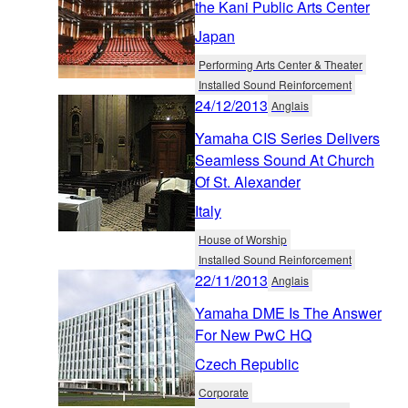
the Kani Public Arts Center
Japan
Performing Arts Center & Theater
Installed Sound Reinforcement
24/12/2013
Anglais
Yamaha CIS Series Delivers
Seamless Sound At Church
Of St. Alexander
Italy
House of Worship
Installed Sound Reinforcement
22/11/2013
Anglais
Yamaha DME Is The Answer
For New PwC HQ
Czech Republic
Corporate