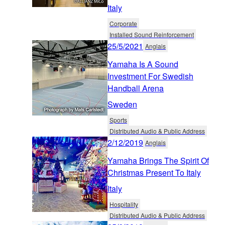
Italy
Corporate
Installed Sound Reinforcement
25/5/2021
Anglais
Yamaha Is A Sound
Investment For Swedish
Handball Arena
Sweden
Sports
Distributed Audio & Public Address
2/12/2019
Anglais
Yamaha Brings The Spirit Of
Christmas Present To Italy
Italy
Hospitality
Distributed Audio & Public Address