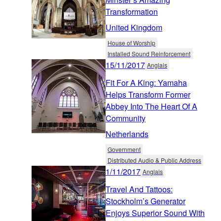
Transformation
United Kingdom
House of Worship
Installed Sound Reinforcement
15/11/2017
Anglais
Fit For A King: Yamaha
Helps Transform Former
Abbey Into The Heart Of A
Community
Netherlands
Government
Distributed Audio & Public Address
1/11/2017
Anglais
Travel And Tattoos:
Stockholm’s Generator
Enjoys Superior Sound With