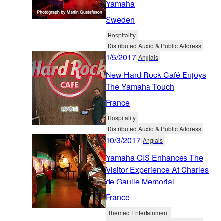
Yamaha
Sweden
Hospitality
Distributed Audio & Public Address
1/5/2017
Anglais
New Hard Rock Café Enjoys
The Yamaha Touch
France
Hospitality
Distributed Audio & Public Address
10/3/2017
Anglais
Yamaha CIS Enhances The
Visitor Experience At Charles
de Gaulle Memorial
France
Themed Entertainment