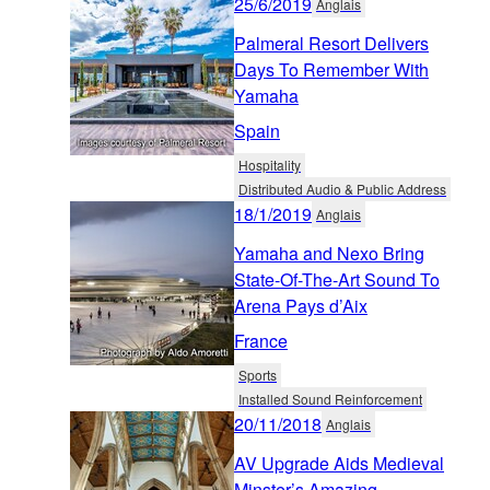
25/6/2019
Anglais
Palmeral Resort Delivers
Days To Remember With
Yamaha
Spain
Hospitality
Distributed Audio & Public Address
18/1/2019
Anglais
Yamaha and Nexo Bring
State-Of-The-Art Sound To
Arena Pays d’Aix
France
Sports
Installed Sound Reinforcement
20/11/2018
Anglais
AV Upgrade Aids Medieval
Minster’s Amazing