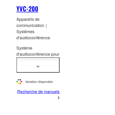
YVC-200
Appareils de
communication｜
Systèmes
d'audioconférence
Système
d'audioconférence p
our
communications
unifiées
Afficher
plus
d'informations
Variation disponible
Recherche de manuels