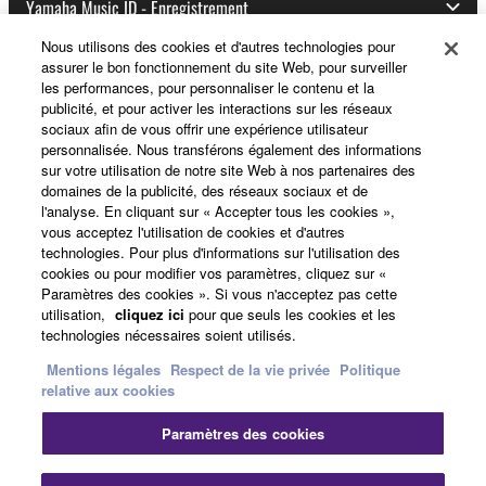
Yamaha Music ID - Enregistrement
Nous utilisons des cookies et d'autres technologies pour
assurer le bon fonctionnement du site Web, pour surveiller
les performances, pour personnaliser le contenu et la
A propos de Yamaha
publicité, et pour activer les interactions sur les réseaux
sociaux afin de vous offrir une expérience utilisateur
personnalisée. Nous transférons également des informations
sur votre utilisation de notre site Web à nos partenaires des
France - French
domaines de la publicité, des réseaux sociaux et de
l'analyse. En cliquant sur « Accepter tous les cookies »,
Professionnel
vous acceptez l'utilisation de cookies et d'autres
technologies. Pour plus d'informations sur l'utilisation des
cookies ou pour modifier vos paramètres, cliquez sur «
Paramètres des cookies ». Si vous n'acceptez pas cette
utilisation,
cliquez ici
pour que seuls les cookies et les
technologies nécessaires soient utilisés.
Mentions légales
Respect de la vie privée
Politique
relative aux cookies
Nous contacter
Conditions d'utilisation
Paramètres des cookies
Respect de la vie privée
Politique relative aux cookies
Mentions légales